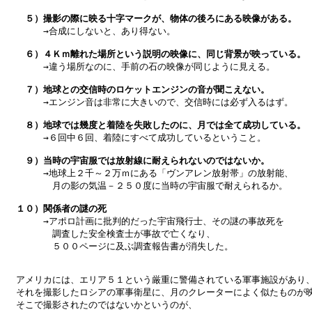
　５）撮影の際に映る十字マークが、物体の後ろにある映像がある。

　　　→合成にしないと、あり得ない。

　６）４Ｋｍ離れた場所という説明の映像に、同じ背景が映っている。

　　　→違う場所なのに、手前の石の映像が同じように見える。

　７）地球との交信時のロケットエンジンの音が聞こえない。

　　　→エンジン音は非常に大きいので、交信時には必ず入るはず。

　８）地球では幾度と着陸を失敗したのに、月では全て成功している。

　　　→６回中６回、着陸にすべて成功しているということ。

　９）当時の宇宙服では放射線に耐えられないのではないか。

　　　→地球上２千～２万ｍにある「ヴンアレン放射帯」の放射能、

　　　　月の影の気温－２５０度に当時の宇宙服で耐えられるか。

１０）関係者の謎の死

　　　→アポロ計画に批判的だった宇宙飛行士、その謎の事故死を

　　　　調査した安全検査士が事故で亡くなり、

　　　　５００ページに及ぶ調査報告書が消失した。

アメリカには、エリア５１という厳重に警備されている軍事施設があり、
それを撮影したロシアの軍事衛星に、月のクレーターによく似たものが映
そこで撮影されたのではないかというのが、
