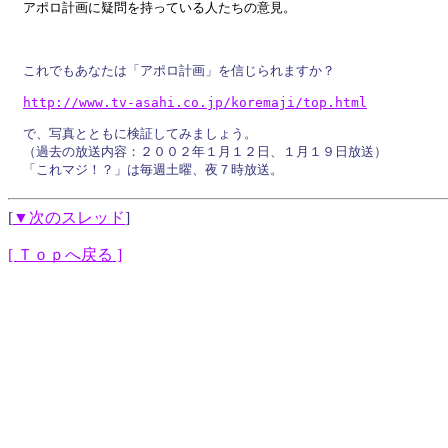
これでもあなたは「アポロ計画」を信じられますか？

http://
www.
tv-
asahi.
co.
jp/
koremaji
/
top.
html
で、写真とともに検証してみましょう。

（過去の放送内容：２００２年１月１２日、１月１９日放送）

[
▼次のスレッド
]
[ Ｔｏｐへ戻る ]