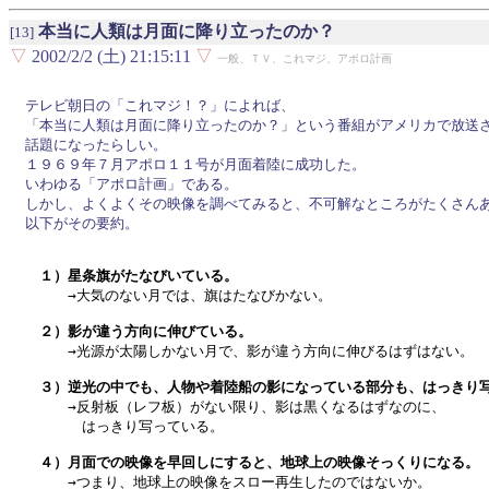
本当に人類は月面に降り立ったのか？
[13]
▽
2002/2/2 (土) 21:15:11
▽
一般、ＴＶ、これマジ、アポロ計画
テレビ朝日の「これマジ！？」によれば、

「本当に人類は月面に降り立ったのか？」という番組がアメリカで放送さ
話題になったらしい。

１９６９年７月アポロ１１号が月面着陸に成功した。

いわゆる「アポロ計画」である。

しかし、よくよくその映像を調べてみると、不可解なところがたくさんあ
以下がその要約。

　１）星条旗がたなびいている。

　　　→大気のない月では、旗はたなびかない。

　２）影が違う方向に伸びている。

　　　→光源が太陽しかない月で、影が違う方向に伸びるはずはない。

　３）逆光の中でも、人物や着陸船の影になっている部分も、はっきり

　　　→反射板（レフ板）がない限り、影は黒くなるはずなのに、

　　　　はっきり写っている。

　４）月面での映像を早回しにすると、地球上の映像そっくりになる。

　　　→つまり、地球上の映像をスロー再生したのではないか。
