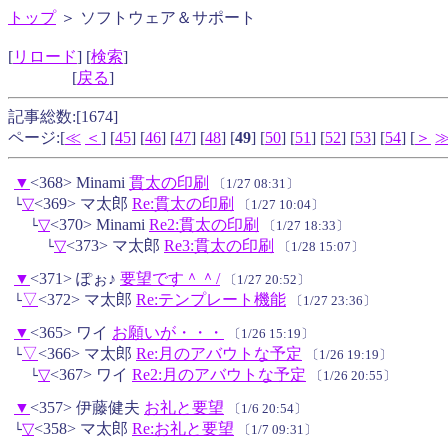
トップ
＞ ソフトウェア＆サポート
[
リロード
] [
検索
]
[
戻る
]
記事総数:[1674]
ページ:[
≪
＜
] [
45
] [
46
] [
47
] [
48
] [
49
] [
50
] [
51
] [
52
] [
53
] [
54
] [
＞
▼
<368> Minami
貫太の印刷
〔1/27 08:31〕
▽
<369> マ太郎
Re:貫太の印刷
└
〔1/27 10:04〕
▽
<370> Minami
Re2:貫太の印刷
└
〔1/27 18:33〕
▽
<373> マ太郎
Re3:貫太の印刷
└
〔1/28 15:07〕
▼
<371> ぽぉ♪
要望です＾＾/
〔1/27 20:52〕
▽
<372> マ太郎
Re:テンプレート機能
└
〔1/27 23:36〕
▼
<365> ワイ
お願いが・・・
〔1/26 15:19〕
▽
<366> マ太郎
Re:月のアバウトな予定
└
〔1/26 19:19〕
▽
<367> ワイ
Re2:月のアバウトな予定
└
〔1/26 20:55〕
▼
<357> 伊藤健夫
お礼と要望
〔1/6 20:54〕
▽
<358> マ太郎
Re:お礼と要望
└
〔1/7 09:31〕