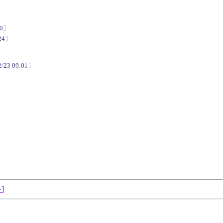
50〕
:24〕
/23 09:01〕
≫
]