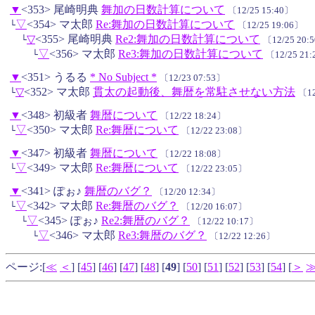
▼
<353> 尾崎明典
舞加の日数計算について
〔12/25 15:40〕
▽
<354> マ太郎
Re:舞加の日数計算について
└
〔12/25 19:06〕
▽
<355> 尾崎明典
Re2:舞加の日数計算について
└
〔12/25 20:
▽
<356> マ太郎
Re3:舞加の日数計算について
└
〔12/25 21
▼
<351> うるる
* No Subject *
〔12/23 07:53〕
▽
<352> マ太郎
貫太の起動後、舞暦を常駐させない方法
└
〔12
▼
<348> 初級者
舞暦について
〔12/22 18:24〕
▽
<350> マ太郎
Re:舞暦について
└
〔12/22 23:08〕
▼
<347> 初級者
舞暦について
〔12/22 18:08〕
▽
<349> マ太郎
Re:舞暦について
└
〔12/22 23:05〕
▼
<341> ぽぉ♪
舞暦のバグ？
〔12/20 12:34〕
▽
<342> マ太郎
Re:舞暦のバグ？
└
〔12/20 16:07〕
▽
<345> ぽぉ♪
Re2:舞暦のバグ？
└
〔12/22 10:17〕
▽
<346> マ太郎
Re3:舞暦のバグ？
└
〔12/22 12:26〕
ページ:[
≪
＜
] [
45
] [
46
] [
47
] [
48
] [
49
] [
50
] [
51
] [
52
] [
53
] [
54
] [
＞