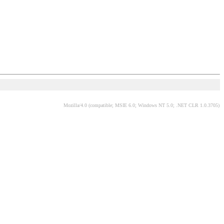
Mozilla/4.0 (compatible; MSIE 6.0; Windows NT 5.0; .NET CLR 1.0.3705)