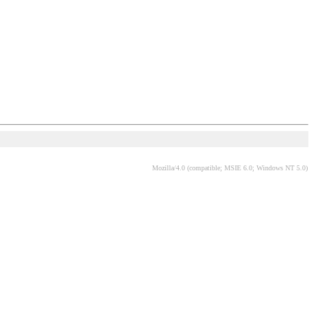
Mozilla/4.0 (compatible; MSIE 6.0; Windows NT 5.0)