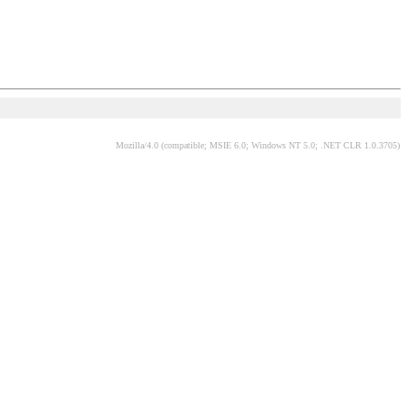
Mozilla/4.0 (compatible; MSIE 6.0; Windows NT 5.0; .NET CLR 1.0.3705)