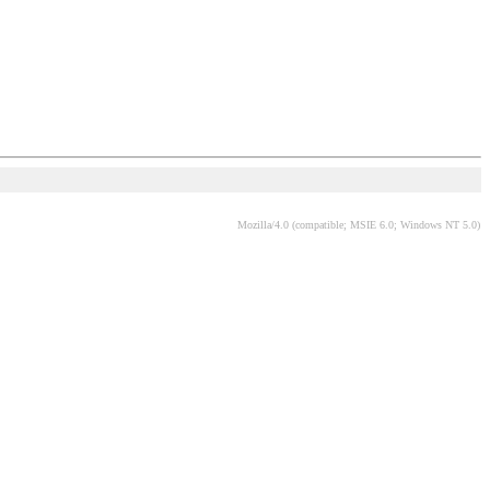
Mozilla/4.0 (compatible; MSIE 6.0; Windows NT 5.0)