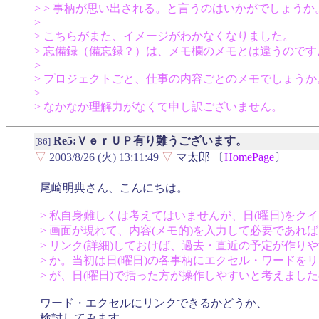
> > 事柄が思い出される。と言うのはいかがでしょうか
>
> こちらがまた、イメージがわかなくなりました。
> 忘備録（備忘録？）は、メモ欄のメモとは違うのです
>
> プロジェクトごと、仕事の内容ごとのメモでしょうか
>
> なかなか理解力がなくて申し訳ございません。
Re5:ＶｅｒＵＰ有り難うございます。
[86]
▽
2003/8/26 (火) 13:11:49
▽
マ太郎 〔
HomePage
〕
尾崎明典さん、こんにちは。
> 私自身難しくは考えてはいませんが、日(曜日)をク
> 画面が現れて、内容(メモ的)を入力して必要であれ
> リンク(詳細)しておけば、過去・直近の予定が作り
> か。当初は日(曜日)の各事柄にエクセル・ワードを
> が、日(曜日)で括った方が操作しやすいと考えまし
ワード・エクセルにリンクできるかどうか、
検討してみます。