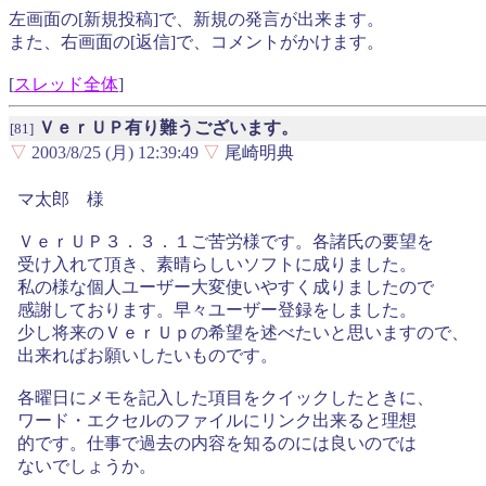
左画面の[新規投稿]で、新規の発言が出来ます。
また、右画面の[返信]で、コメントがかけます。
[
スレッド全体
]
ＶｅｒＵＰ有り難うございます。
[81]
▽
2003/8/25 (月) 12:39:49
▽
尾崎明典
マ太郎 様
ＶｅｒＵＰ３．３．１ご苦労様です。各諸氏の要望を
受け入れて頂き、素晴らしいソフトに成りました。
私の様な個人ユーザー大変使いやすく成りましたので
感謝しております。早々ユーザー登録をしました。
少し将来のＶｅｒＵｐの希望を述べたいと思いますので、
出来ればお願いしたいものです。
各曜日にメモを記入した項目をクイックしたときに、
ワード・エクセルのファイルにリンク出来ると理想
的です。仕事で過去の内容を知るのには良いのでは
ないでしょうか。