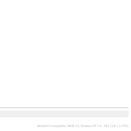
Mozilla/4.0 (compatible; MSIE 6.0; Windows NT 5.0; .NET CLR 1.0.3705)