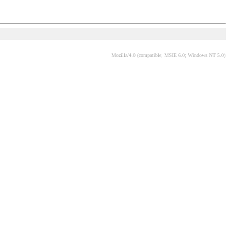
Mozilla/4.0 (compatible; MSIE 6.0; Windows NT 5.0)