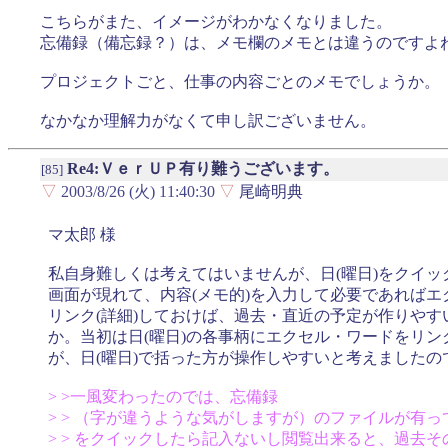
こちらがまた、イメージがわかなくなりました。
忘備録（備忘録？）は、メモ欄のメモとは違うのですよ
プロジェクトごと、仕事の内容ごとのメモでしょうか。
なかなか理解力がなくて申し訳ございません。
Re4:ＶｅｒＵＰ有り難うございます。
[85]
▽
2003/8/26 (火) 11:40:30
▽
尾崎明典
マ太郎 様
私自身難しくは考えてはいませんが、日(曜日)をクイッ
画面が現れて、内容(メモ的)を入力して必要であれば
リンク(詳細)しておけば、過去・直近の予定が作りや
か。当初は日(曜日)の各事柄にエクセル・ワードをリ
が、日(曜日)で括った方が操作しやすいと考えましたの
> >一風変わったのでは、忘備録
> > （字が違うような気がしますが）のファイルが有
> > をクイックしたら記入ないし閲覧出来ると、過去