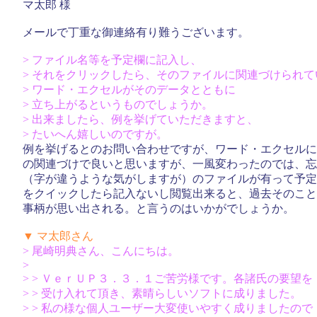
マ太郎 様
メールで丁重な御連絡有り難うございます。
> ファイル名等を予定欄に記入し、
> それをクリックしたら、そのファイルに関連づけられて
> ワード・エクセルがそのデータとともに
> 立ち上がるというものでしょうか。
> 出来ましたら、例を挙げていただきますと、
> たいへん嬉しいのですが。
例を挙げるとのお問い合わせですが、ワード・エクセルに
の関連づけで良いと思いますが、一風変わったのでは、忘
（字が違うような気がしますが）のファイルが有って予定
をクイックしたら記入ないし閲覧出来ると、過去そのこと
事柄が思い出される。と言うのはいかがでしょうか。
▼ マ太郎さん
> 尾崎明典さん、こんにちは。
>
> > ＶｅｒＵＰ３．３．１ご苦労様です。各諸氏の要望を
> > 受け入れて頂き、素晴らしいソフトに成りました。
> > 私の様な個人ユーザー大変使いやすく成りましたので