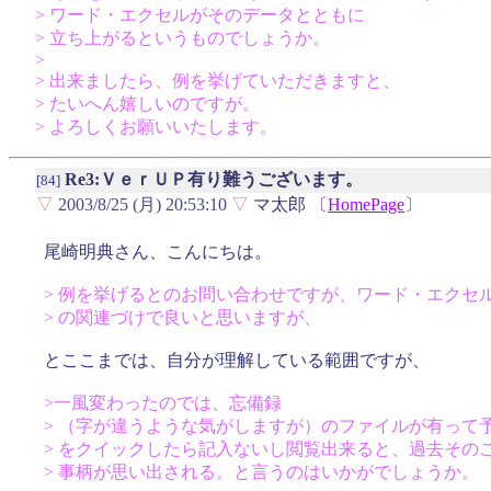
> ワード・エクセルがそのデータとともに
> 立ち上がるというものでしょうか。
>
> 出来ましたら、例を挙げていただきますと、
> たいへん嬉しいのですが。
> よろしくお願いいたします。
Re3:ＶｅｒＵＰ有り難うございます。
[84]
▽
2003/8/25 (月) 20:53:10
▽
マ太郎 〔
HomePage
〕
尾崎明典さん、こんにちは。
> 例を挙げるとのお問い合わせですが、ワード・エクセ
> の関連づけで良いと思いますが、
とここまでは、自分が理解している範囲ですが、
>一風変わったのでは、忘備録
> （字が違うような気がしますが）のファイルが有って
> をクイックしたら記入ないし閲覧出来ると、過去その
> 事柄が思い出される。と言うのはいかがでしょうか。