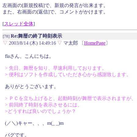
左画面の[新規投稿]で、新規の発言が出来ます。
また、右画面の[返信]で、コメントがかけます。
[
スレッド全体
]
Re:舞暦の終了時刻表示
[78]
▽
2003/8/14 (木) 14:49:16
▽
マ太郎 〔
HomePage
〕
flaさん、こんにちは。
> 先日、舞暦を知り、早速利用しております。
> 便利はソフトを作成していただき心から感謝致します。
ありがとうございます。
> ＰＣを立ち上げると、起動時刻が舞暦で表示されますが、
> 前回終了時刻を表示させるには、
>どうすれば良いのでしょうか？
(／＼)キャー、、、m(_ _)m
バグです。