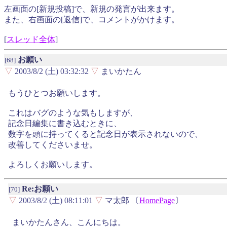
左画面の[新規投稿]で、新規の発言が出来ます。
また、右画面の[返信]で、コメントがかけます。
[
スレッド全体
]
お願い
[68]
▽
2003/8/2 (土) 03:32:32
▽
まいかたん
もうひとつお願いします。
これはバグのような気もしますが、
記念日編集に書き込むときに、
数字を頭に持ってくると記念日が表示されないので、
改善してくださいませ。
よろしくお願いします。
Re:お願い
[70]
▽
2003/8/2 (土) 08:11:01
▽
マ太郎 〔
HomePage
〕
まいかたんさん、こんにちは。