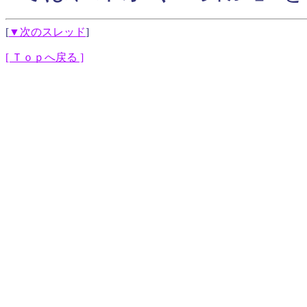
[
▼次のスレッド
]
[ Ｔｏｐへ戻る ]