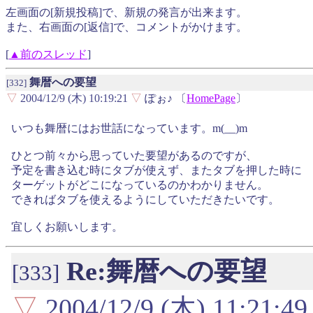
左画面の[新規投稿]で、新規の発言が出来ます。
また、右画面の[返信]で、コメントがかけます。
[
▲前のスレッド
]
舞暦への要望
[332]
▽
2004/12/9 (木) 10:19:21
▽
ぽぉ♪ 〔
HomePage
〕
いつも舞暦にはお世話になっています。m(__)m
ひとつ前々から思っていた要望があるのですが、
予定を書き込む時にタブが使えず、またタブを押した時に
ターゲットがどこになっているのかわかりません。
できればタブを使えるようにしていただきたいです。
宜しくお願いします。
Re:舞暦への要望
[333]
▽
2004/12/9 (木) 11:21:49