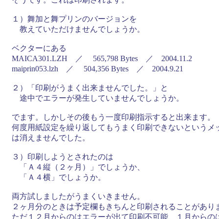
１）舞加と舞プリンのバージョンを
教えていただけませんでしょうか。
ベクターにある
MAICA301.LZH ／ 565,798 Bytes ／ 2004.11.2
maiprin053.lzh ／ 504,356 Bytes ／ 2004.9.21
２）「印刷がうまく出来ませんでした。」と
途中でエラーが発生していませんでしょうか。
でます。しかしその後もう一度印刷指示すると出来ます。
何度用紙設定を繰り返してもうまく印刷できないというメ
は消えませんでした。
３）印刷しようとされたのは
「Ａ４縦（２ヶ月）」でしょうか、
「Ａ４横」でしょうか。
両方試しましたがうまくいきません。
２ヶ月分のときは予定欄もきちんと印刷されることがあり
ただ１２月からのはエラーが出て印刷不可能、１月からの