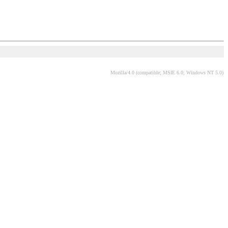
Mozilla/4.0 (compatible; MSIE 6.0; Windows NT 5.0)