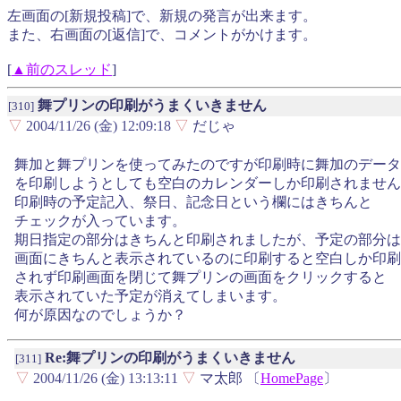
左画面の[新規投稿]で、新規の発言が出来ます。
また、右画面の[返信]で、コメントがかけます。
[
▲前のスレッド
]
舞プリンの印刷がうまくいきません
[310]
▽
2004/11/26 (金) 12:09:18
▽
だじゃ
舞加と舞プリンを使ってみたのですが印刷時に舞加のデータ
を印刷しようとしても空白のカレンダーしか印刷されません
印刷時の予定記入、祭日、記念日という欄にはきちんと
チェックが入っています。
期日指定の部分はきちんと印刷されましたが、予定の部分は
画面にきちんと表示されているのに印刷すると空白しか印刷
されず印刷画面を閉じて舞プリンの画面をクリックすると
表示されていた予定が消えてしまいます。
何が原因なのでしょうか？
Re:舞プリンの印刷がうまくいきません
[311]
▽
2004/11/26 (金) 13:13:11
▽
マ太郎 〔
HomePage
〕