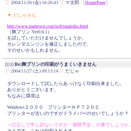
▽
2004/11/26 (金) 16:26:43
▽
マ太郎 〔
HomePage
〕
▼ だじゃさん
http://
www.
maitown.
com/
soft/
maipsho.
html
（舞プリン Ver0.6.1）
を試していただけませんでしょうか。
カレンダエンジンを修正しましたので、
そのせいかもしれません。
Re:舞プリンの印刷がうまくいきません
[313]
▽
2004/11/27 (土) 09:13:14
▽
だじゃ
ダウンロードして試したらあっけなく印刷出来ました。
ありがとうございます。
ちなみに環境は
Windows２０００ プリンターＨＰ７２０Ｃ
プリンターが古いのですがドライバーのせいでしょうか？
＞訂正して申し訳ないですが「期間予定」の事でしょうか
そうです。これは印刷されます。