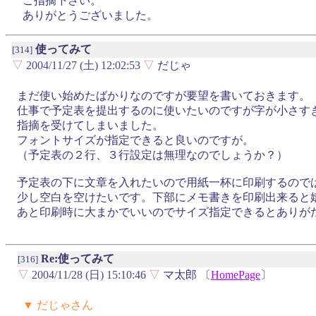
ご指摘下さい。
ありがとうございました。
使ってみて
[314]
▽
2004/11/27 (土) 12:02:53
▽
だじゃ
まだ使い始めたばかりなのですが要望を書いておきます。
仕事で予定表を提出するのに使いたいのですが字が小さす
指摘を受けてしまいました。
フォントサイズが指定できると良いのですが。
（予定表の２行、３行設定は無理なのでしょうか？）
予定表の下に文章を入れたいので用紙一杯に印刷するので
少し空白を空けたいです。下部にメモ書きを印刷出来ると
あと印刷時に大まかでいいのでサイズ指定できるとありが
Re:使ってみて
[316]
▽
2004/11/28 (日) 15:10:46
▽
マ太郎 〔
HomePage
〕
▼ だじゃさん