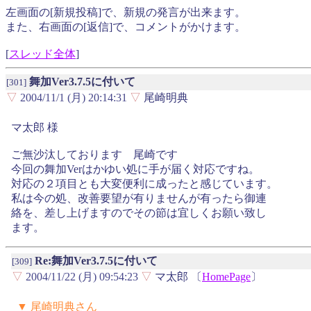
左画面の[新規投稿]で、新規の発言が出来ます。
また、右画面の[返信]で、コメントがかけます。
[
スレッド全体
]
舞加Ver3.7.5に付いて
[301]
▽
2004/11/1 (月) 20:14:31
▽
尾崎明典
マ太郎 様
ご無沙汰しております 尾崎です
今回の舞加Verはかゆい処に手が届く対応ですね。
対応の２項目とも大変便利に成ったと感じています。
私は今の処、改善要望が有りませんが有ったら御連
絡を、差し上げますのでその節は宜しくお願い致し
ます。
Re:舞加Ver3.7.5に付いて
[309]
▽
2004/11/22 (月) 09:54:23
▽
マ太郎 〔
HomePage
〕
▼ 尾崎明典さん