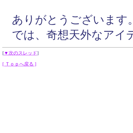
ありがとうございます
では、奇想天外なアイ
[
▼次のスレッド
]
[ Ｔｏｐへ戻る ]