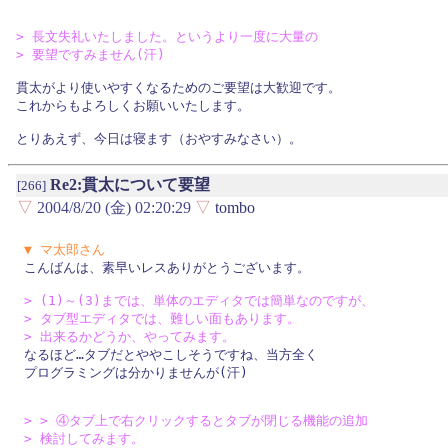
> 長文失礼いたしました。というより一度に大量の

> 要望ですみません(汗)
貫太がより使いやすくなるためのご要望は大歓迎です。

これからもよろしくお願いいたします。

Re2:貫太について要望
[266]
▽
2004/8/20 (金) 02:20:29
▽
tombo
▼ マ太郎さん

こんばんは、素早いレスありがとうございます。

> (1)～(3)までは、単体のエディタでは簡単なのですが、

> タブ型エディタでは、難しい面もあります。

> 出来るかどうか、やってみます。

なるほど…タブだとややこしそうですね、当方全く

プログラミングは分かりませんが(汗)

> > ④タブ上で右クリックするとタブが閉じる機能の追加

> 検討してみます。
