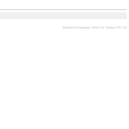
Mozilla/4.0 (compatible; MSIE 6.0; Windows NT 5.0)