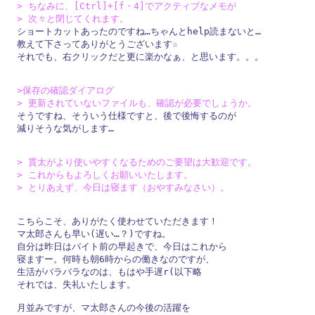
> ちなみに、[Ctrl]+[f・4]でアクティブなメモが

> 次々と閉じてくれます。

ショートカットあったのですね…ちゃんとhelp読まないと…

教えて下さってありがとうございます☆

それでも、右クリックだと更に楽かなぁ、と思います。。。

>保存の確認ダイアログ

> 更新されていないファイルも、確認が必要でしょうか。

そうですね、そういう仕様ですと、後で後悔するのが

減りそうな気がします…

> 貫太がより使いやすくなるためのご要望は大歓迎です。

> これからもよろしくお願いいたします。

> とりあえず、今日は寝ます（おやすみなさい）。
こちらこそ、ありがたく使わせていただきます！

マ太郎さんも早い(遅い…？)ですね。

自分は昨日はバイト前の早起きで、今日はこれから

寝ますー。何時も朝6時からの働きなのですが、

生活がバラバラなのは、もはや手遅r(以下略

それでは、失礼いたします。

月並みですが、マ太郎さんの今後の活躍を
