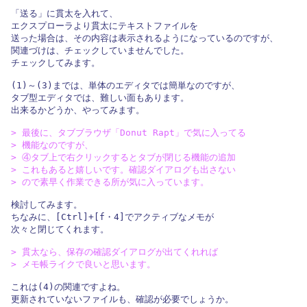
「送る」に貫太を入れて、

エクスプローラより貫太にテキストファイルを

送った場合は、その内容は表示されるようになっているのですが、

関連づけは、チェックしていませんでした。

チェックしてみます。

(1)～(3)までは、単体のエディタでは簡単なのですが、

タブ型エディタでは、難しい面もあります。

出来るかどうか、やってみます。

> 最後に、タブブラウザ「Donut Rapt」で気に入ってる

> 機能なのですが、

> ④タブ上で右クリックするとタブが閉じる機能の追加

> これもあると嬉しいです。確認ダイアログも出さない

> ので素早く作業できる所が気に入っています。
検討してみます。

ちなみに、[Ctrl]+[f・4]でアクティブなメモが

次々と閉じてくれます。

> 貫太なら、保存の確認ダイアログが出てくれれば

> メモ帳ライクで良いと思います。
これは(4)の関連ですよね。

更新されていないファイルも、確認が必要でしょうか。
