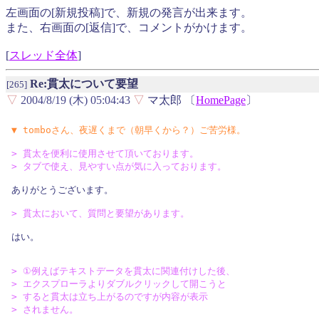
左画面の[新規投稿]で、新規の発言が出来ます。
また、右画面の[返信]で、コメントがかけます。
[
スレッド全体
]
Re:貫太について要望
[265]
▽
2004/8/19 (木) 05:04:43
▽
マ太郎 〔
HomePage
〕
▼ tomboさん、夜遅くまで（朝早くから？）ご苦労様。
> 貫太を便利に使用させて頂いております。

> タブで使え、見やすい点が気に入っております。
ありがとうございます。

> 貫太において、質問と要望があります。 
はい。

> ①例えばテキストデータを貫太に関連付けした後、

> エクスプローラよりダブルクリックして開こうと

> すると貫太は立ち上がるのですが内容が表示

> されません。