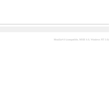
Mozilla/4.0 (compatible; MSIE 6.0; Windows NT 5.0)