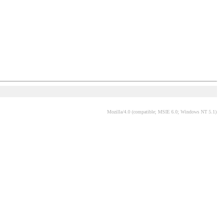
Mozilla/4.0 (compatible; MSIE 6.0; Windows NT 5.1)