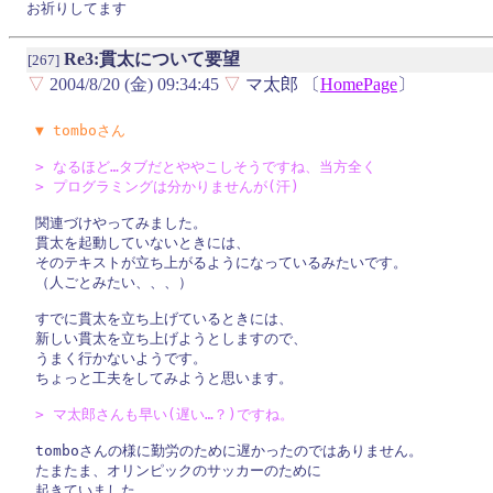
お祈りしてます
Re3:貫太について要望
[267]
▽
2004/8/20 (金) 09:34:45
▽
マ太郎 〔
HomePage
〕
▼ tomboさん
> なるほど…タブだとややこしそうですね、当方全く

> プログラミングは分かりませんが(汗)
関連づけやってみました。

貫太を起動していないときには、

そのテキストが立ち上がるようになっているみたいです。

（人ごとみたい、、、）

すでに貫太を立ち上げているときには、

新しい貫太を立ち上げようとしますので、

うまく行かないようです。

ちょっと工夫をしてみようと思います。

> マ太郎さんも早い(遅い…？)ですね。
tomboさんの様に勤労のために遅かったのではありません。

たまたま、オリンピックのサッカーのために

起きていました。
