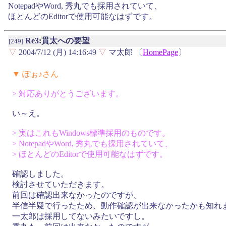
NotepadやWord, 秀丸でも採用されていて、
ほとんどのEditorで使用可能なはずです。
Re3:貫太への要望
[249]
▽
2004/7/12 (月) 14:16:49
▽
マ太郎 〔
HomePage
〕
▼ ぽぉ♪さん
> 対応ありがとうございます。
い～え。
> 実はこれもWindows標準採用のものです。
> NotepadやWord, 秀丸でも採用されていて、
> ほとんどのEditorで使用可能なはずです。
確認しました。
検討させていただきます。
前回は確認出来なかったのですが、
半信半疑で行ったため、動作確認が出来なかったかも知れ
一太郎は採用してないみたいですし。