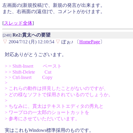
左画面の[新規投稿]で、新規の発言が出来ます。
また、右画面の[返信]で、コメントがかけます。
[
スレッド全体
]
Re2:貫太への要望
[248]
▽
2004/7/12 (月) 12:10:54
▽
ぽぉ♪ 〔
HomePage
〕
対応ありがとうございます。
> > Shift-Insert ペースト
> > Shift-Delete Cut
> > Ctrl-Insert Copy
>
> これらの動作は拝見したことがないのですが、
> どの様なソフトで採用されているのでしょうか。
>
> ちなみに、貫太はテキストエディタの秀丸と
> ワープロの一太郎のショートカットを
> 参考にさせていただいています。
実はこれもWindows標準採用のものです。