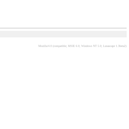
Mozilla/4.0 (compatible; MSIE 6.0; Windows NT 5.0; Lunascape 1.3beta2)