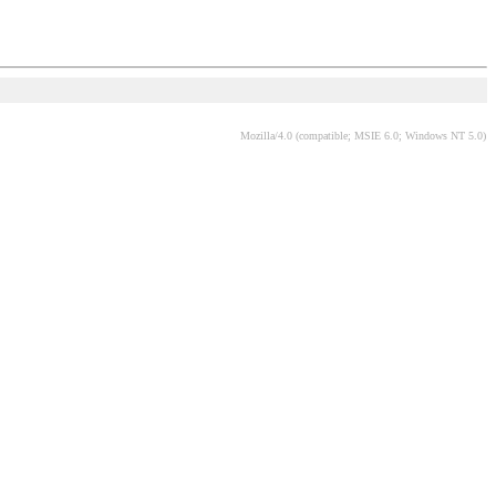
Mozilla/4.0 (compatible; MSIE 6.0; Windows NT 5.0)