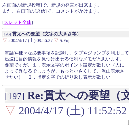
左画面の[新規投稿]で、新規の発言が出来ます。
また、右画面の[返信]で、コメントがかけます。
[
スレッド全体
]
貫太への要望（文字の大きさ等）
[196]
▽
2004/4/17 (土) 09:56:27
▽
S.Fuji
電話や様々な必要事項を記録し、タブやジャンプを利用して
迅速に目的情報を見つけ出せる便利なメモだと思います。
要望ですが、１．表示文字のポイント設定が欲しい（人に
よって異なるでしょうが、もっと小さくして、沢山表示さ
せたい） ２．指定文字での折り返し表示が欲しい
Re:貫太への要望（
[197]
▽
2004/4/17 (土) 11:52:52