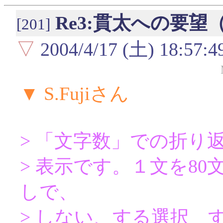
Re3:貫太への要
[201]
▽
2004/4/17 (土) 18:57:4
▼ S.Fujiさん
> 「文字数」での折り
> 表示です。１文を80
しで、
> しない、する選択 