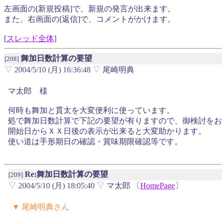
左画面の[新規投稿]で、新規の発言が出来ます。
また、右画面の[返信]で、コメントがかけます。
[
スレッド全体
]
舞加日数計算の要望
[208]
▽
2004/5/10 (月) 16:36:48
▽
尾崎明典
マ太郎 様
何時も舞加と貫太を大変便利に使っています。
処で舞加日数計算で下記の要望が有りますので、御検討をお
開始日からＸＸ日後の表示が出来ると大変助かります。
使い道は手形期日の確認・賞味期限確認等です。
Re:舞加日数計算の要望
[209]
▽
2004/5/10 (月) 18:05:40
▽
マ太郎 〔
HomePage
〕
▼ 尾崎明典さん