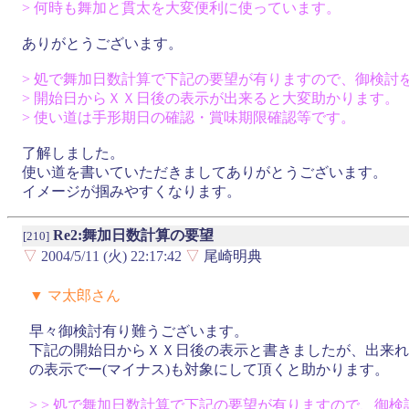
> 何時も舞加と貫太を大変便利に使っています。
ありがとうございます。
> 処で舞加日数計算で下記の要望が有りますので、御検討
> 開始日からＸＸ日後の表示が出来ると大変助かります。
> 使い道は手形期日の確認・賞味期限確認等です。
了解しました。
使い道を書いていただきましてありがとうございます。
イメージが掴みやすくなります。
Re2:舞加日数計算の要望
[210]
▽
2004/5/11 (火) 22:17:42
▽
尾崎明典
▼ マ太郎さん
早々御検討有り難うございます。
下記の開始日からＸＸ日後の表示と書きましたが、出来れ
の表示でー(マイナス)も対象にして頂くと助かります。
> > 処で舞加日数計算で下記の要望が有りますので、御