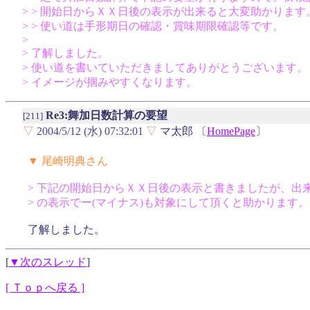
> > 開始日からＸＸ日後の表示が出来ると大変助かります
> > 使い道は手形期日の確認・賞味期限確認等です。
>
> 了解しました。
> 使い道を書いていただきましてありがとうございます。
> イメージが掴みやすくなります。
Re3:舞加日数計算の要望
[211]
▽
2004/5/12 (水) 07:32:01
▽
マ太郎 〔
HomePage
〕
▼ 尾崎明典さん
> 下記の開始日からＸＸ日後の表示と書きましたが、出
> の表示でー(マイナス)も対象にして頂くと助かります。
了解しました。
[
▼次のスレッド
]
[ Ｔｏｐへ戻る ]