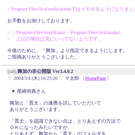
> Program Files\Seal\maika\kantaではメモ出るようになりま
お手数をお掛けしております。
> > Program Files\Seal\Kanta\・Program Files\Seal\maika\
> 上記の場合は見にいってないようです。
今後のために、「舞加」より指定できるようにします。
ご指摘ありがとうございました。
舞加の非公開版 Ver3.4.0.2
[145]
▽
2004/3/4 (木) 16:25:26
▽
マ太郎 〔
HomePage
〕
▼ 尾崎明典さん
舞加と「貫太」の連携を試していただいて
ありがとうございます。
「貫太」を認識できない点は、とりあえずの方法で
ＯＫになったみたいですが、
とりあえず、舞加から「貫太」のフォルダを