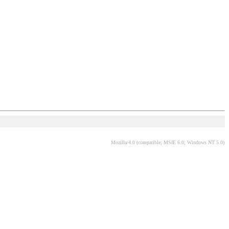
Mozilla/4.0 (compatible; MSIE 6.0; Windows NT 5.0)