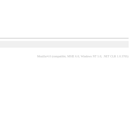
Mozilla/4.0 (compatible; MSIE 6.0; Windows NT 5.0; .NET CLR 1.0.3705)