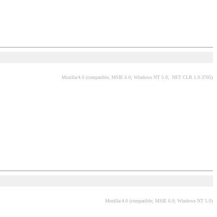
Mozilla/4.0 (compatible; MSIE 6.0; Windows NT 5.0; .NET CLR 1.0.3705)
Mozilla/4.0 (compatible; MSIE 6.0; Windows NT 5.0)