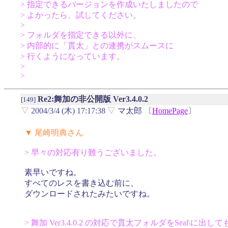
> 指定できるバージョンを作成いたしましたので
> よかったら、試してください。
>
> フォルダを指定できる以外に、
> 内部的に「貫太」との連携がスムースに
> 行くようになっています。
>
>
Re2:舞加の非公開版 Ver3.4.0.2
[149]
▽
2004/3/4 (木) 17:17:38
▽
マ太郎 〔
HomePage
〕
▼ 尾崎明典さん
> 早々の対応有り難うございました。
素早いですね。
すべてのレスを書き込む前に、
ダウンロードされたみたいですね。
> 舞加 Ver3.4.0.2 の対応で貫太フォルダをSeal\に出して