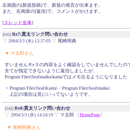
左画面の[新規投稿]で、新規の発言が出来ます。
また、右画面の[返信]で、コメントがかけます。
[
スレッド全体
]
Re7:貫太リンク問い合わせ
[141]
▽
2004/3/3 (水) 12:37:05
▽
尾崎明典
▼ マ太郎さん
すいませんＲe３の内容をよく確認をしていませんでしたの
全てが指定できないように返信しましたが、
Program Files\Seal\maika\kantaではメモ出るようになりました
> Program Files\Seal\Kanta\・Program Files\Seal\maika\
上記の場合は見にいってないようです。
Re8:貫太リンク問い合わせ
[142]
▽
2004/3/3 (水) 14:24:19
▽
マ太郎 〔
HomePage
〕
▼ 尾崎明典さん