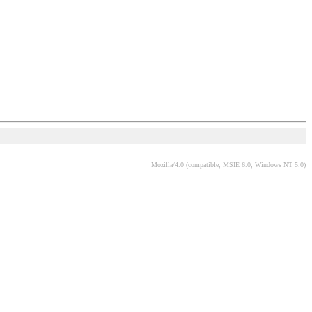
Mozilla/4.0 (compatible; MSIE 6.0; Windows NT 5.0)