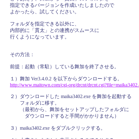
指定できるバージョンを作成いたしましたので
よかったら、試してください。
フォルダを指定できる以外に、
内部的に「貫太」との連携がスムースに
行くようになっています。
その方法：
前提：起動（常駐）している舞加を終了させる。
１）舞加 Ver3.4.0.2 を以下からダウンロードする。
http://
www.
maitown.
com/
cgi-
org/
drcnt/
drcnt.
cgi?
file=
maika340
2.
２）ダウンロードした maika3402.exe を舞加を起動する
フォルダに移す。
（最初から、舞加をセットアップしたフォルダに
ダウンロードすると手間がかかりません）
３）maika3402.exe をダブルクリックする。