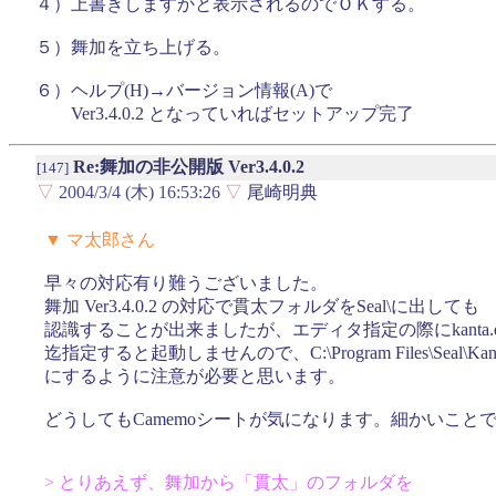
４）上書きしますかと表示されるのでＯＫする。
５）舞加を立ち上げる。
６）ヘルプ(H)→バージョン情報(A)で
Ver3.4.0.2 となっていればセットアップ完了
Re:舞加の非公開版 Ver3.4.0.2
[147]
▽
2004/3/4 (木) 16:53:26
▽
尾崎明典
▼ マ太郎さん
早々の対応有り難うございました。
舞加 Ver3.4.0.2 の対応で貫太フォルダをSeal\に出しても
認識することが出来ましたが、エディタ指定の際にkanta.e
迄指定すると起動しませんので、C:\Program Files\Seal\Kant
にするように注意が必要と思います。
どうしてもCamemoシートが気になります。細かいこと
> とりあえず、舞加から「貫太」のフォルダを