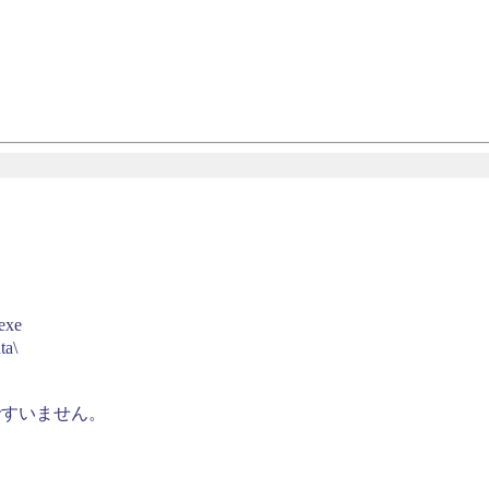
xe
a\
ですいません。