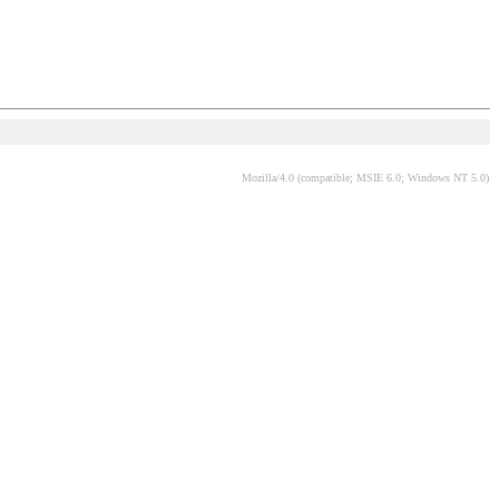
Mozilla/4.0 (compatible; MSIE 6.0; Windows NT 5.0)