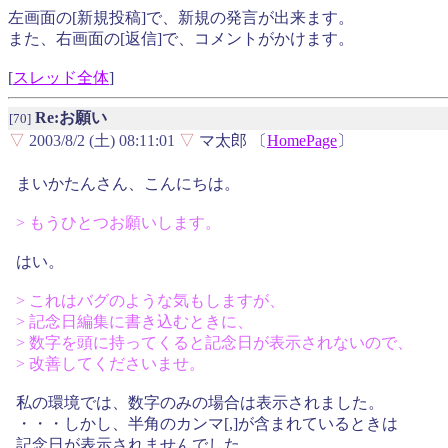
左画面の[新規投稿]で、新規の発言が出来ます。
また、右画面の[返信]で、コメントがかけます。
[
スレッド全体
]
Re:お願い
[70]
▽
2003/8/2 (土) 08:11:01
▽
マ太郎 〔
HomePage
〕
まいかたんさん、こんにちは。
> もうひとつお願いします。
はい。
> これはバグのような気もしますが、
> 記念日編集に書き込むときに、
> 数字を頭に持ってくると記念日が表示されないので、
> 改善してくださいませ。
私の環境では、数字のみの場合は表示されました。
・・・しかし、半角のカンマ[,]が含まれているときは
記念日が表示されませんでした。