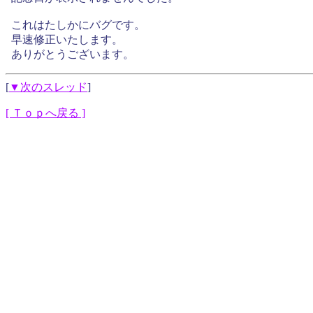
これはたしかにバグです。
早速修正いたします。
ありがとうございます。
[
▼次のスレッド
]
[ Ｔｏｐへ戻る ]