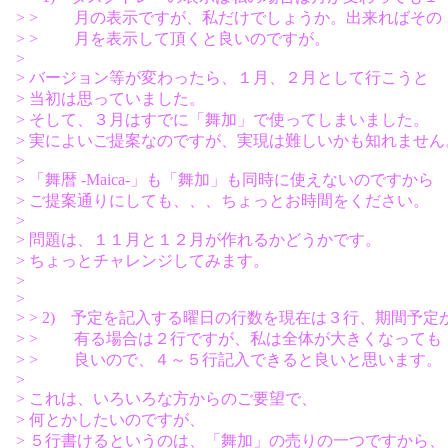
> > 月の表示ですが、私だけでしょうか。出来ればその
> > 月を表示して頂くと良いのですが。
>
> バージョン等が変わったら、１月、２月として行こうと
> 当初は思っていました。
> そして、３月はすでに「舞加」で使ってしまいました。
> 実によいご提案なのですが、実現は難しいかも知れません
>
> 「舞暦 -Maica-」も「舞加」も同時に使えないのですから
> ご提案通りにしても、、、ちょっとお時間をください。
>
> 問題は、１１月と１２月が作れるかどうかです。
> ちょっとチャレンジしてみます。
>
>
> > 2) 予定を記入する曜日の行数を現在は３行、期間予定
> > 有る場合は２行ですが、私は全体が大きくなっても
> > 良いので、４～５行記入できると良いと思います。
>
> これは、いろいろな方からのご要望で、
> 何とかしたいのですが、
> ５行書けるというのは、「舞加」の売りの一つですから、