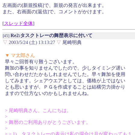
左画面の[新規投稿]で、新規の発言が出来ます。
また、右画面の[返信]で、コメントがかけます。
[
スレッド全体
]
Re2:タスクトレーの舞歴表示に付いて
[45]
▽
2003/5/24 (土) 13:13:27
▽
尾崎明典
▼ マ太郎さん
早々ご回答有り難うございます。
舞加の事を知りませんでしたので、少しタイミング遅い
問い合わせだたかもしれませんでした。早々舞加を使用
してみます。シェアウエアとしては、価格が上ではない
とも思いますが、ＰＧを作成することは結構労力掛かり
ますので仕方ないのかもしれませんね。
> 尾崎明典さん、こんにちは。
>
> 舞暦のご利用ありがとうございます。
>
> > 1) タスクトレーの表示は私の場合は月が変わっても１