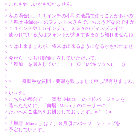
> これも難しいかも知れません。
>
> 私の場合は、１１インチの小型の液晶で使うことが多いの
> 「舞暦 -Maica-」のフォント大きさで、ちょうどなのです
> １４インチや１５インチで、ＸＧＡのディスプレイで
> 使われている人はフォントが大きすぎるかも知れませんね
>
> 今は出来ませんが、将来は出来るようになるかも知れませ
>
> 今から「つもり貯金」をしていただいて、
> 「舞加」を購入してい、、、(゜O゜)バキッ☆＼(ーー;)
>
>
> > 身勝手な質問・要望を致しまして申し訳有りません
>
> い～え。
> こちらの都合で、「舞暦 -Maica-」の上位バージョンを
> 造ったために、「舞暦 -Maica-」のユーザーに
> たいへんご迷惑をお掛けしております。m(_ _)m
>
> 「舞暦 -Maica-」は７、８月頃にバージョンアップを
> 予定しています。