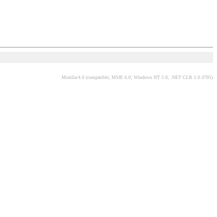
Mozilla/4.0 (compatible; MSIE 6.0; Windows NT 5.0; .NET CLR 1.0.3705)