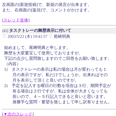
左画面の[新規投稿]で、新規の発言が出来ます。
また、右画面の[返信]で、コメントがかけます。
[
スレッド全体
]
タスクトレーの舞歴表示に付いて
[42]
▽
2003/5/22 (木) 19:41:57
▽
尾崎明典
始めまして、尾﨑明典と申します。
舞歴を大変重宝して使用しておりますが、
下記の点少し質問致しますのでご回答をお願い致します。
（内容）
1) タスクトレーの表示は私の場合は月が変わっても１
月の表示ですが、私だけでしょうか。出来ればその
月を表示して頂くと良いのですが。
2) 予定を記入する曜日の行数を現在は３行、期間予定が
有る場合は２行ですが、私は全体が大きくなっても
良いので、４～５行記入できると良いと思います。
身勝手な質問・要望を致しまして申し訳有りません。
[
▼次のスレッド
]