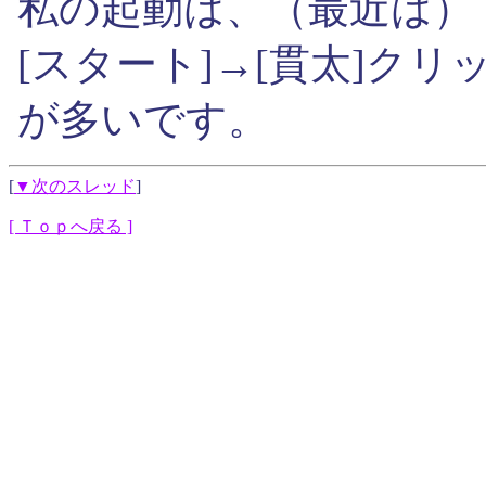
私の起動は、（最近は）
[スタート]→[貫太]クリ
が多いです。
[
▼次のスレッド
]
[ Ｔｏｐへ戻る ]