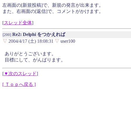
左画面の[新規投稿]で、新規の発言が出来ます。
また、右画面の[返信]で、コメントがかけます。
[
スレッド全体
]
Re2: Delphi をつかえれば
[200]
▽
2004/4/17 (土) 18:08:31
▽
user100
ありがとうございます。
目標にして、がんばります。
[
▼次のスレッド
]
[ Ｔｏｐへ戻る ]