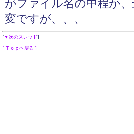
がファイル名の中程か、
変ですが、、、
[
▼次のスレッド
]
[ Ｔｏｐへ戻る ]