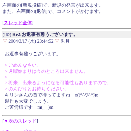
左画面の[新規投稿]で、新規の発言が出来ます。
また、右画面の[返信]で、コメントがかけます。
[
スレッド全体
]
Re2:お返事有難うございます。
[162]
▽
2004/3/17 (水) 23:44:52
▽
兎月
お返事有難うございます。
> ごめんなさい。
> 月曜始まりは今のところ出来ません。
>
> 将来、出来るようになる可能性もありますので、
> のんびりとお待ちください。
キリンさんの首で待ってますね o((*^▽^*))o
製作も大変でしょう。
ご苦労様です m(_ _)m
[
▼次のスレッド
]