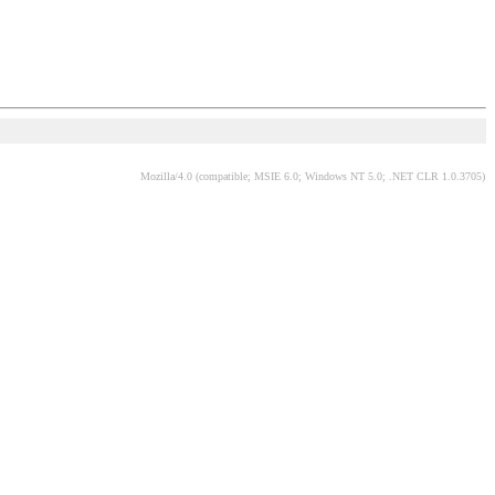
Mozilla/4.0 (compatible; MSIE 6.0; Windows NT 5.0; .NET CLR 1.0.3705)