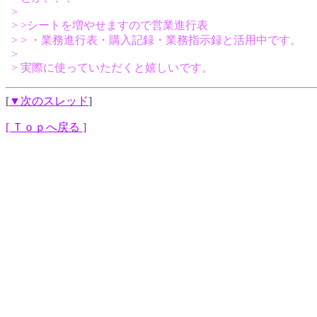
>
> >シートを増やせますので営業進行表
> > ・業務進行表・購入記録・業務指示録と活用中です。
>
> 実際に使っていただくと嬉しいです。
[
▼次のスレッド
]
[ Ｔｏｐへ戻る ]