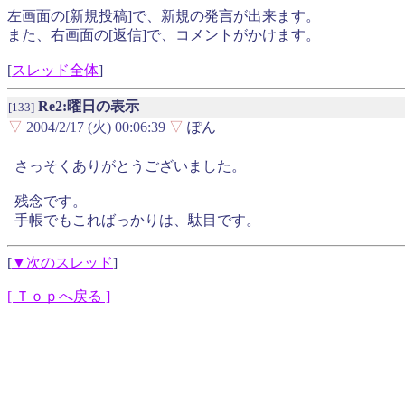
左画面の[新規投稿]で、新規の発言が出来ます。
また、右画面の[返信]で、コメントがかけます。
[
スレッド全体
]
Re2:曜日の表示
[133]
▽
2004/2/17 (火) 00:06:39
▽
ぽん
さっそくありがとうございました。
残念です。
手帳でもこればっかりは、駄目です。
[
▼次のスレッド
]
[ Ｔｏｐへ戻る ]