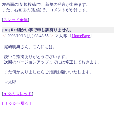
左画面の[新規投稿]で、新規の発言が出来ます。
また、右画面の[返信]で、コメントがかけます。
[
スレッド全体
]
Re:細かい事で申し訳有りません。
[106]
▽
2003/10/13 (月) 08:48:55
▽
マ太郎 〔
HomePage
〕
尾崎明典さん、こんにちは。
鋭いご指摘ありがとうございます。
次回のバージョンアップまでには修正しておきます。
また何かありましたらご指摘お願いいたします。
マ太郎
[
▼次のスレッド
]
[ Ｔｏｐへ戻る ]