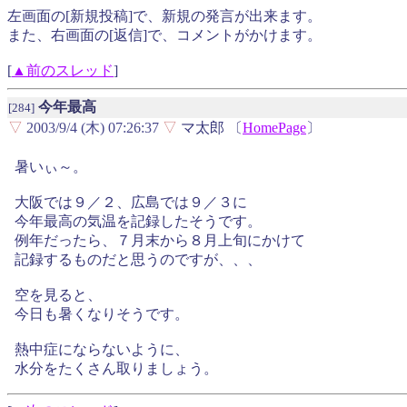
左画面の[新規投稿]で、新規の発言が出来ます。
また、右画面の[返信]で、コメントがかけます。
[
▲前のスレッド
]
今年最高
[284]
▽
2003/9/4 (木) 07:26:37
▽
マ太郎 〔
HomePage
〕
暑いぃ～。
大阪では９／２、広島では９／３に
今年最高の気温を記録したそうです。
例年だったら、７月末から８月上旬にかけて
記録するものだと思うのですが、、、
空を見ると、
今日も暑くなりそうです。
熱中症にならないように、
水分をたくさん取りましょう。