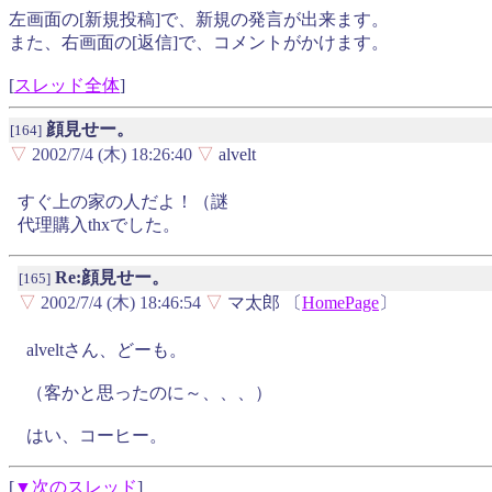
左画面の[新規投稿]で、新規の発言が出来ます。
また、右画面の[返信]で、コメントがかけます。
[
スレッド全体
]
顔見せー。
[164]
▽
2002/7/4 (木) 18:26:40
▽
alvelt
すぐ上の家の人だよ！（謎
代理購入thxでした。
Re:顔見せー。
[165]
▽
2002/7/4 (木) 18:46:54
▽
マ太郎 〔
HomePage
〕
alveltさん、どーも。
（客かと思ったのに～、、、）
はい、コーヒー。
[
▼次のスレッド
]