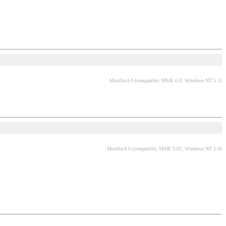
Mozilla/4.0 (compatible; MSIE 6.0; Windows NT 5.1)
Mozilla/4.0 (compatible; MSIE 5.01; Windows NT 5.0)