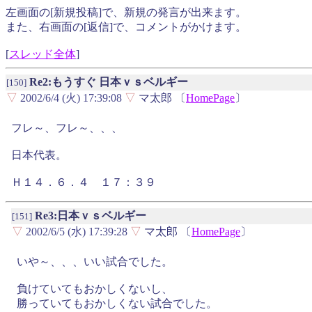
左画面の[新規投稿]で、新規の発言が出来ます。
また、右画面の[返信]で、コメントがかけます。
[
スレッド全体
]
Re2:もうすぐ 日本ｖｓベルギー
[150]
▽
2002/6/4 (火) 17:39:08
▽
マ太郎 〔
HomePage
〕
フレ～、フレ～、、、
日本代表。
Ｈ１４．６．４ １７：３９
Re3:日本ｖｓベルギー
[151]
▽
2002/6/5 (水) 17:39:28
▽
マ太郎 〔
HomePage
〕
いや～、、、いい試合でした。
負けていてもおかしくないし、
勝っていてもおかしくない試合でした。