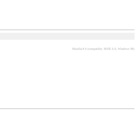
Mozilla/4.0 (compatible; MSIE 6.0; Windows 98)