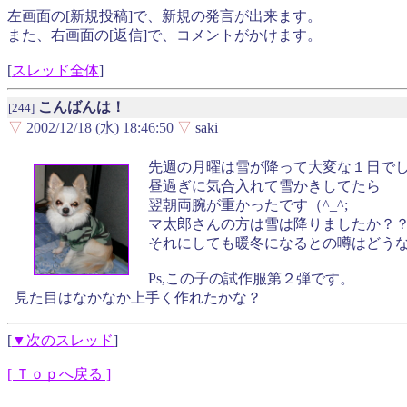
左画面の[新規投稿]で、新規の発言が出来ます。
また、右画面の[返信]で、コメントがかけます。
[
スレッド全体
]
こんばんは！
[244]
▽
2002/12/18 (水) 18:46:50
▽
saki
先週の月曜は雪が降って大変な１日で
昼過ぎに気合入れて雪かきしてたら
翌朝両腕が重かったです（^_^;
マ太郎さんの方は雪は降りましたか？
それにしても暖冬になるとの噂はどう
Ps,この子の試作服第２弾です。
見た目はなかなか上手く作れたかな？
[
▼次のスレッド
]
[ Ｔｏｐへ戻る ]