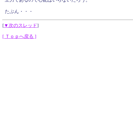
たぶん・・・
[
▼次のスレッド
]
[ Ｔｏｐへ戻る ]