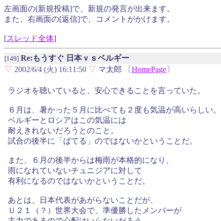
左画面の[新規投稿]で、新規の発言が出来ます。
また、右画面の[返信]で、コメントがかけます。
[
スレッド全体
]
Re:もうすぐ 日本ｖｓベルギー
[149]
▽
2002/6/4 (火) 16:11:50
▽
マ太郎 〔
HomePage
〕
ラジオを聴いていると、安心できることを言っていた。
６月は、暑かった５月に比べても２度も気温が高いらしい。
ベルギーとロシアはこの気温には
耐えきれないだろうとのこと。
試合の後半に「ばてる」のではないかということだ。
また、６月の後半からは梅雨が本格的になり、
雨になれていないチュニジアに対して
有利になるのではないかということだ。
あとは、日本代表があがらないことだが、
Ｕ２１（？）世界大会で、準優勝したメンバーが
主力であるので心配はいらないだろう。