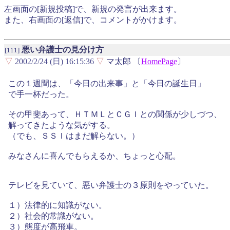
左画面の[新規投稿]で、新規の発言が出来ます。
また、右画面の[返信]で、コメントがかけます。
悪い弁護士の見分け方
[111]
▽
2002/2/24 (日) 16:15:36
▽
マ太郎 〔
HomePage
〕
この１週間は、「今日の出来事」と「今日の誕生日」
で手一杯だった。
その甲斐あって、ＨＴＭＬとＣＧＩとの関係が少しづつ、
解ってきたような気がする。
（でも、ＳＳＩはまだ解らない。）
みなさんに喜んでもらえるか、ちょっと心配。
テレビを見ていて、悪い弁護士の３原則をやっていた。
１）法律的に知識がない。
２）社会的常識がない。
３）態度が高飛車。